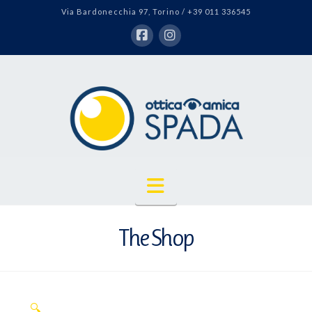
Via Bardonecchia 97, Torino / +39 011 336545
Navigation
The Shop
🔍